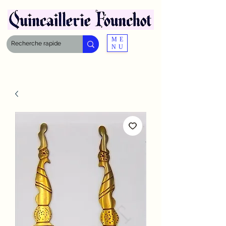
ME
NU