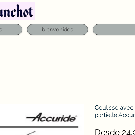
Teléfono: 03 29 06 61 50
qfounchot88@gmai
s
bienvenidos
Coulisse avec 
partielle Acc
Desde
24