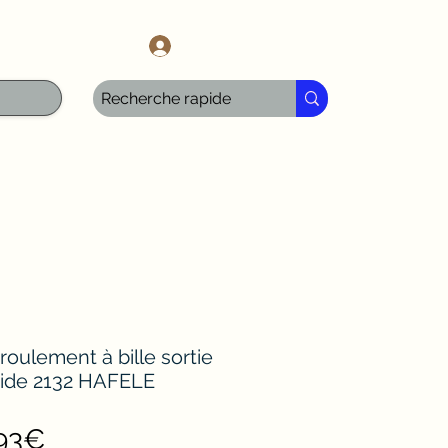
l.com
Iniciar sesión
roulement à bille sortie
uride 2132 HAFELE
Precio
,93€