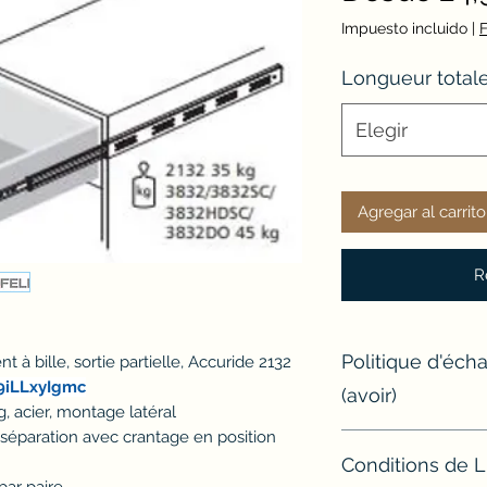
Impuesto incluido
|
F
Longueur total
Elegir
Agregar al carrito
R
Politique d'éc
 à bille, sortie partielle, Accuride 2132
9iLLxyIgmc
(avoir)
, acier, montage latéral
séparation avec crantage en position
Si un article ne con
Conditions de L
l'échanger ou d'e