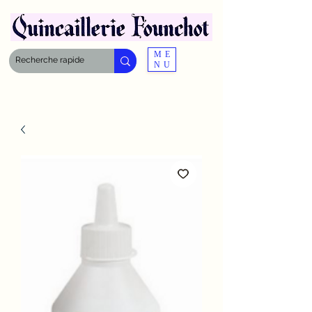
ME
NU