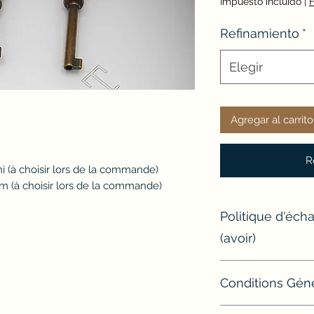
Impuesto incluido
|
F
Refinamiento
*
Elegir
Agregar al carrito
R
rni (à choisir lors de la commande)
m (à choisir lors de la commande)
Politique d'éc
(avoir)
Si un article ne con
Conditions Gén
l'échanger ou d'e
Modalités de retour
* Conditions Génér
Avant tout retour, l