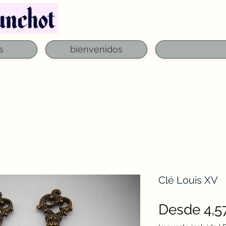
Teléfono: 03 29 06 61 50
qfounchot88@gmai
s
bienvenidos
Clé Louis XV
Desde
4,5