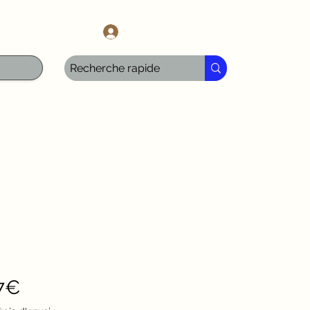
l.com
Iniciar sesión
Precio
7€