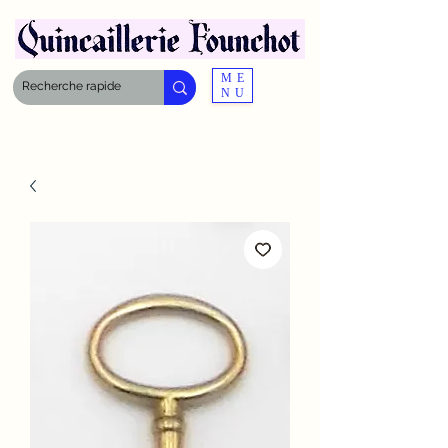
ME
NU