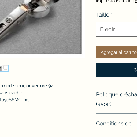
Impuesto incluido
|
F
Taille
*
Elegir
Agregar al carrito
R
amortisseur, ouverture 94°
 sans câche
Politique d'éc
/fpycS6MCDxs
(avoir)
Si un article ne con
Conditions de L
l'échanger ou d'e
Modalités de retour
Sauf exceptions, t
Avant tout retour, l