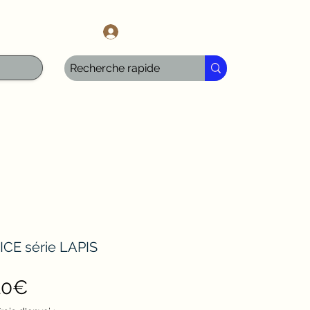
l.com
Iniciar sesión
ICE série LAPIS
Precio
10€