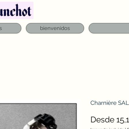
Teléfono: 03 29 06 61 50
qfounchot88@gmai
s
bienvenidos
Charnière SAL
Desde
15,