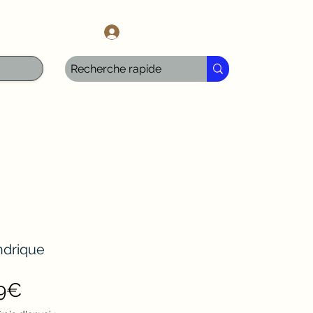
l.com
Iniciar sesión
ndrique
Precio
99€