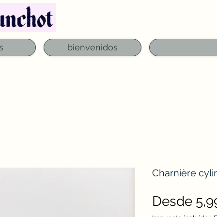
Teléfono: 03 29 06 61 50
qfounchot88@gmai
s
bienvenidos
Charnière cyli
Desde
5,