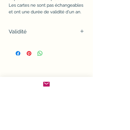
Les cartes ne sont pas échangeables
et ont une durée de validité d'un an.
Validité
Nos cartes sont utilisables
uniquement en magasin, sur
présentation du justificatif "KDO".
Le bénéficiaire de la carte pourra la
dépenser en une ou plusieurs fois.
Les cartes ne sont pas échangeables
et ont une durée de validité d'un an.