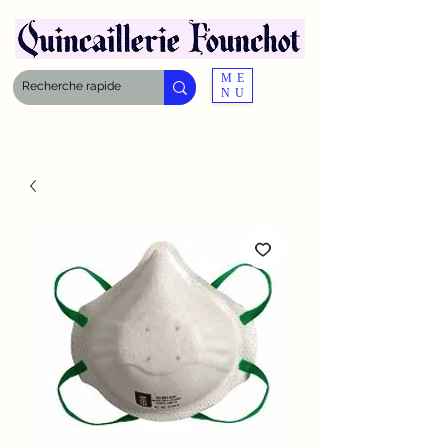
ME
NU