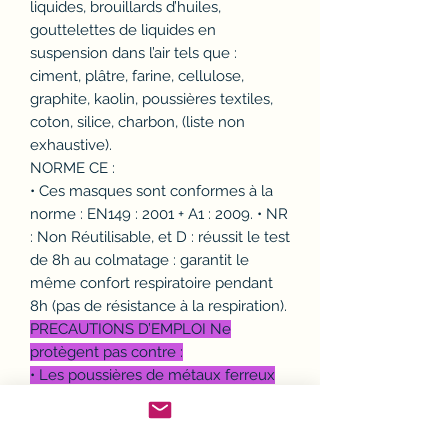
liquides, brouillards d’huiles,
gouttelettes de liquides en
suspension dans l’air tels que :
ciment, plâtre, farine, cellulose,
graphite, kaolin, poussières textiles,
coton, silice, charbon, (liste non
exhaustive).
NORME CE :
• Ces masques sont conformes à la
norme : EN149 : 2001 + A1 : 2009. • NR
: Non Réutilisable, et D : réussit le test
de 8h au colmatage : garantit le
même confort respiratoire pendant
8h (pas de résistance à la respiration).
PRECAUTIONS D’EMPLOI Ne
protègent pas contre :
• Les poussières de métaux ferreux
toxiques : cuivre, aluminium, amiante,
…
• Les poussières très fines. • Les gaz