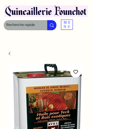
ME
NU