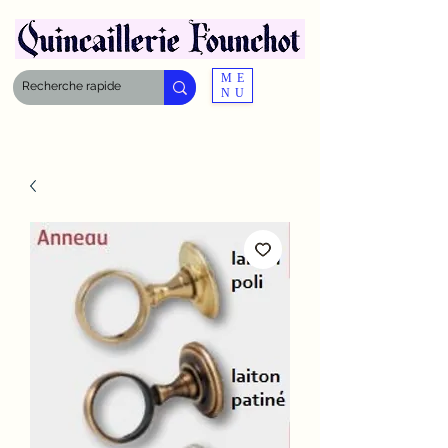
ME
NU