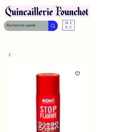
ME
NU