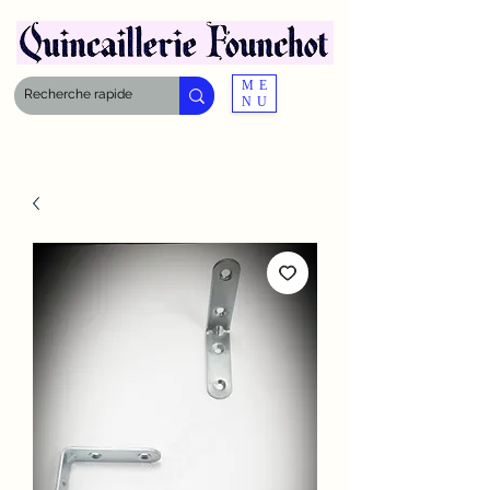
ME
NU