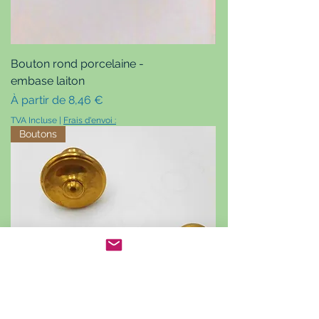
Bouton rond porcelaine -
embase laiton
Prix promotionnel
À partir de
8,46 €
TVA Incluse
|
Frais d'envoi :
Boutons