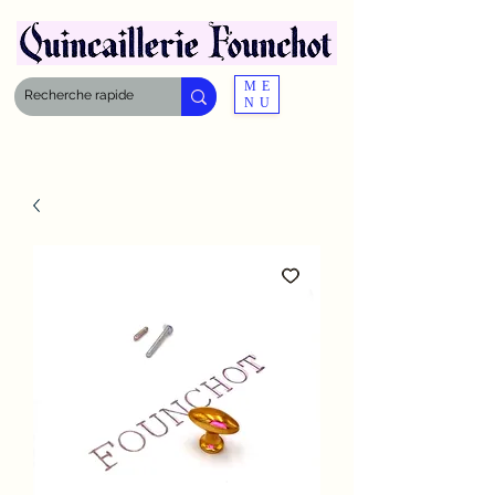
ME
NU