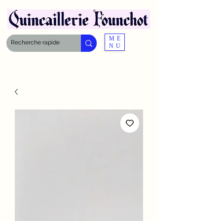
ME
NU