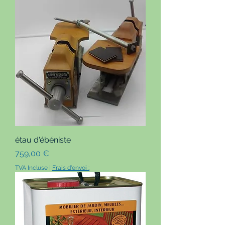
étau d'ébéniste
Prix
759,00 €
TVA Incluse
|
Frais d'envoi :