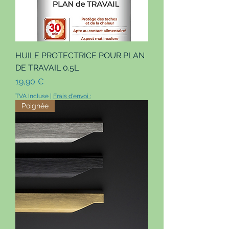
HUILE PROTECTRICE POUR PLAN
DE TRAVAIL 0.5L
Prix
19,90 €
TVA Incluse
|
Frais d'envoi :
Poignée