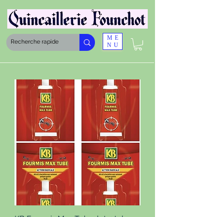
ME
NU