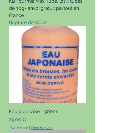
KB Fourmis Max Tube, lot 4 tubes
de 30g- envoi gratuit partout en
France
Rupture de stock
Eau japonaise - 500ml
Prix
29,00 €
TVA Incluse
|
Frais d'envoi :