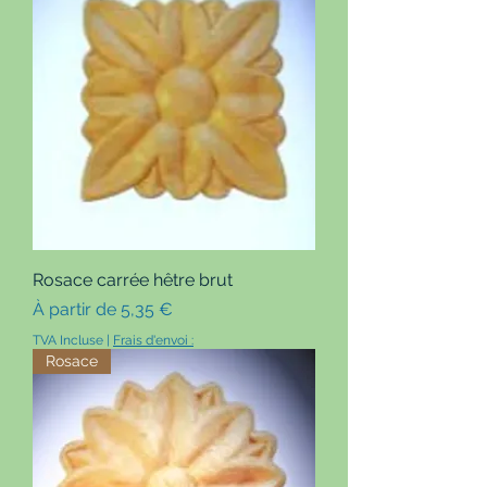
Rosace carrée hêtre brut
Prix promotionnel
À partir de
5,35 €
TVA Incluse
|
Frais d'envoi :
Rosace