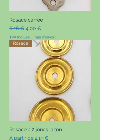
Rosace carrée
Prix original
Prix promotionnel
6,16 €
4,00 €
TVA Incluse
|
Frais d'envoi :
Rosace
Rosace à 2 joncs laiton
Prix promotionnel
À partir de
2,19 €