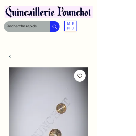
ME
NU