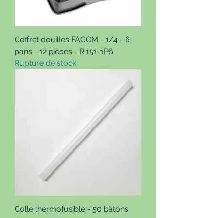
Coffret douilles FACOM - 1/4 - 6
pans - 12 pièces - R.151-1P6
Rupture de stock
Colle thermofusible - 50 bâtons