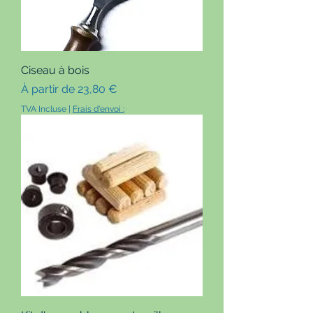
Ciseau à bois
Prix promotionnel
À partir de
23,80 €
TVA Incluse
|
Frais d'envoi :