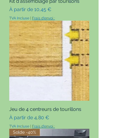
Kit d'assemblage par tourillons
Prix promotionnel
À partir de
10,45 €
TVA Incluse
|
Frais d'envoi :
Jeu de 4 centreurs de tourillons
Prix promotionnel
À partir de
4,80 €
TVA Incluse
|
Frais d'envoi :
Solde -40%