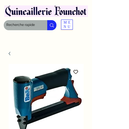
ME
NU