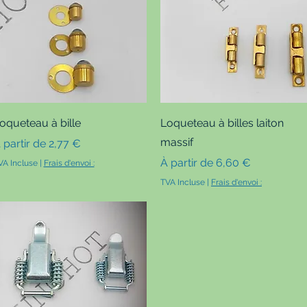
Aperçu rapide
Aperçu rapide
oqueteau à bille
Loqueteau à billes laiton
massif
rix promotionnel
 partir de
2,77 €
Prix promotionnel
À partir de
6,60 €
VA Incluse
|
Frais d'envoi :
TVA Incluse
|
Frais d'envoi :