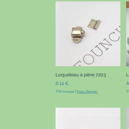
Aperçu rapide
Loqueteau à pêne 7203
L
Prix
P
6,12 €
À
TVA Incluse
|
Frais d'envoi :
T