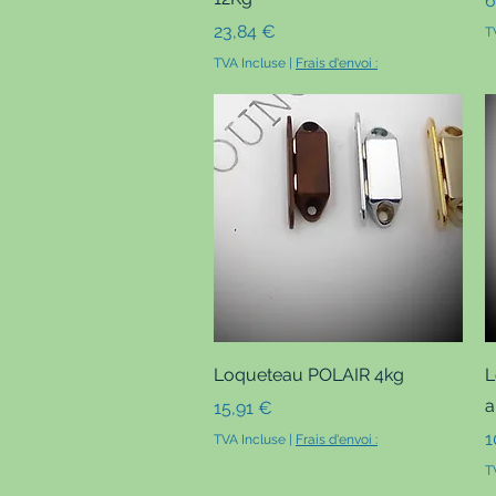
6
Prix
23,84 €
T
TVA Incluse
|
Frais d'envoi :
Aperçu rapide
Loqueteau POLAIR 4kg
L
a
Prix
15,91 €
P
1
TVA Incluse
|
Frais d'envoi :
T