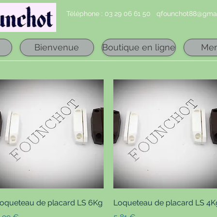
Téléphone : 03 29 06 61 50
qfounchot88@gmai
Bienvenue
Boutique en ligne
Me
Aperçu rapide
Aperçu rapide
oqueteau de placard LS 6Kg
Loqueteau de placard LS 4K
rix
Prix