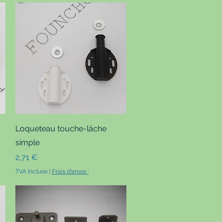
Aperçu rapide
Loqueteau touche-lâche
simple
Prix
2,71 €
TVA Incluse
|
Frais d'envoi :