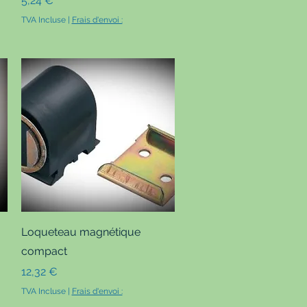
5,24 €
TVA Incluse
|
Frais d'envoi :
Aperçu rapide
Loqueteau magnétique
compact
Prix
12,32 €
TVA Incluse
|
Frais d'envoi :