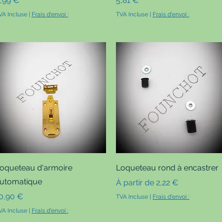
,99 €
5,81 €
VA Incluse
|
Frais d'envoi :
TVA Incluse
|
Frais d'envoi :
Aperçu rapide
Aperçu rapide
oqueteau d'armoire
Loqueteau rond à encastrer
utomatique
Prix promotionnel
À partir de
2,22 €
rix
0,90 €
TVA Incluse
|
Frais d'envoi :
VA Incluse
|
Frais d'envoi :