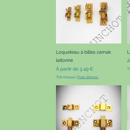
Aperçu rapide
Loqueteau à billes zamak
L
laitonné
P
À
Prix promotionnel
À partir de
3,49 €
T
TVA Incluse
|
Frais d'envoi :