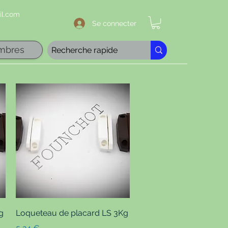
l.com
Se connecter
mbres
Aperçu rapide
g
Loqueteau de placard LS 3Kg
Prix