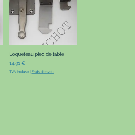
Aperçu rapide
Loqueteau pied de table
Prix
14,91 €
TVA Incluse
|
Frais d'envoi :