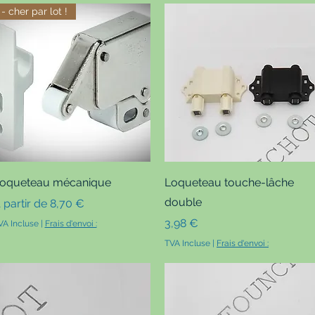
- cher par lot !
Aperçu rapide
Aperçu rapide
oqueteau mécanique
Loqueteau touche-lâche
double
rix promotionnel
 partir de
8,70 €
Prix
3,98 €
VA Incluse
|
Frais d'envoi :
TVA Incluse
|
Frais d'envoi :