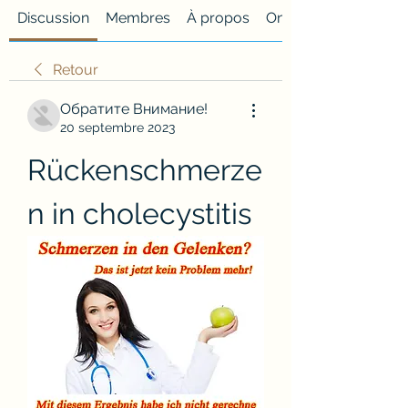
Discussion
Membres
À propos
Onglet personnalisé
Retour
Обратите Внимание!
20 septembre 2023
Rückenschmerze
n in cholecystitis