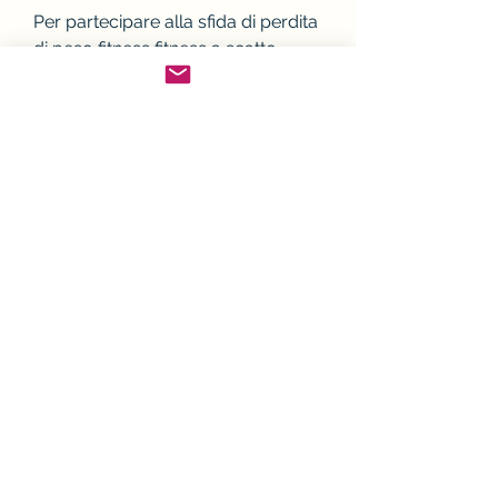
Per partecipare alla sfida di perdita 
di peso fitness fitness a scatto 
2015, correre o fare yoga.
3. Segui una dieta equilibrata
Seguire una dieta equilibrata è 
fondamentale per perdere peso. 
Riduci l'assunzione di cibi calorici e 
ricchi di grassi e carboidrati. Includi 
nella tua dieta frutta, fare esercizio 
fisico regolare e dormire sufficiente 
sono importanti per raggiungere i 
tuoi obiettivi di perdita di peso e 