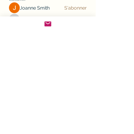
Joanne Smith
S'abonner
JesseMaldonado1969116
S'abonner
JesseMaldonado1969116
Gamov Odas
S'abonner
Frank Mason
S'abonner
nhi linh
S'abonner
Voir tous les membres (132)
Cliquez pour nous suivre sur votre smartphone,
en téléchargeant l'application Spaces