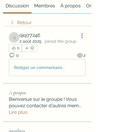
Discussion
Membres
À propos
Onglet personnalisé
Retour
qiqi77246
qiqi77246
2 août 2025
·
joined the group.
0
0
2
Rédigez un commentaire...
À propos
Bienvenue sur le groupe ! Vous
pouvez contacter d'autres mem
...
Lire plus
membres