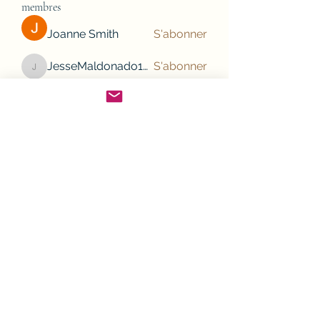
membres
Joanne Smith
S'abonner
JesseMaldonado1969116
S'abonner
JesseMaldonado1969116
Gamov Odas
S'abonner
Frank Mason
S'abonner
nhi linh
S'abonner
Voir tous les membres (132)