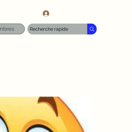
l.com
Se connecter
mbres