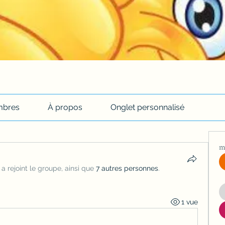
bres
À propos
Onglet personnalisé
m
·
a rejoint le groupe, ainsi que
7 autres personnes
.
1 vue