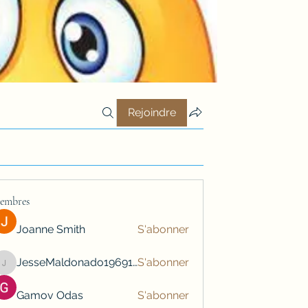
Rejoindre
embres
Joanne Smith
S'abonner
JesseMaldonado1969116
S'abonner
JesseMaldonado1969116
Gamov Odas
S'abonner