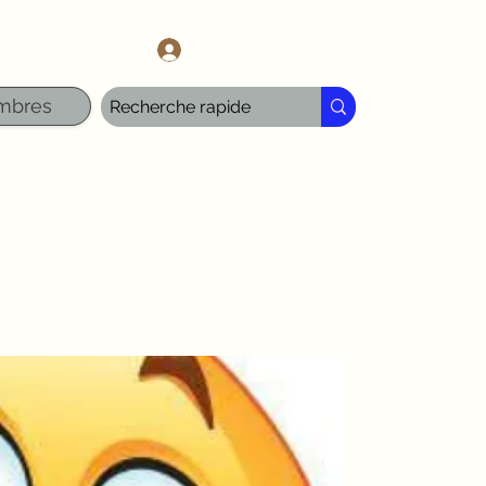
l.com
Se connecter
mbres