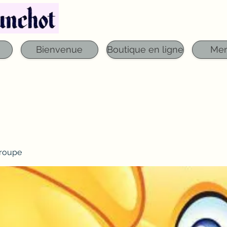
Téléphone : 03 29 06 61 50
qfounchot88@gmai
Bienvenue
Boutique en ligne
Me
roupe