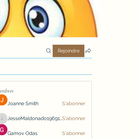
Rejoindre
embres
Joanne Smith
S'abonner
JesseMaldonado1969116
S'abonner
JesseMaldonado1969116
Gamov Odas
S'abonner