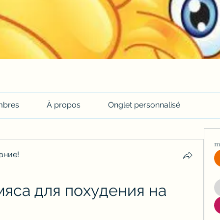
bres
À propos
Onglet personnalisé
m
ание!
мяса для похудения на 