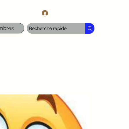
l.com
Se connecter
mbres