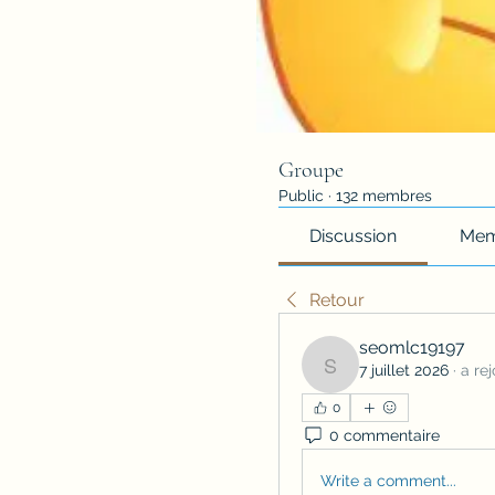
Groupe
Public
·
132 membres
Discussion
Mem
Retour
seomlc19197
7 juillet 2026
·
a rej
seomlc19197
0
0 commentaire
Write a comment...