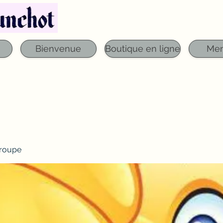
Téléphone : 03 29 06 61 50
qfounchot88@gmai
Bienvenue
Boutique en ligne
Me
roupe