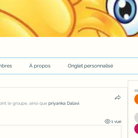
bres
À propos
Onglet personnalisé
m
oint le groupe, ainsi que
priyanka Dalavi
.
1 vue