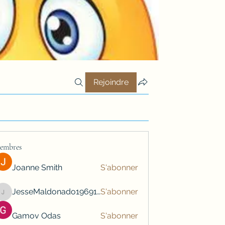
Rejoindre
embres
Joanne Smith
S'abonner
JesseMaldonado1969116
S'abonner
JesseMaldonado1969116
Gamov Odas
S'abonner