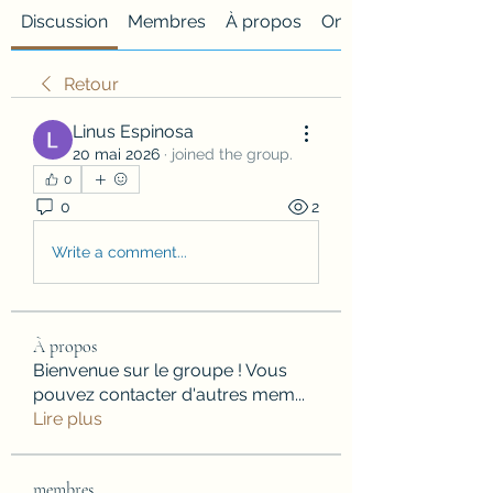
Discussion
Membres
À propos
Onglet personnalisé
Retour
Linus Espinosa
20 mai 2026
·
joined the group.
0
0
2
Write a comment...
À propos
Bienvenue sur le groupe ! Vous
pouvez contacter d'autres mem
...
Lire plus
membres