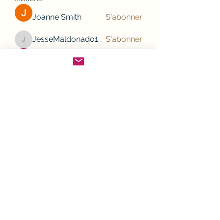
Joanne Smith
S'abonner
JesseMaldonado1969116
S'abonner
JesseMaldonado1969116
Gamov Odas
S'abonner
Frank Mason
S'abonner
nhi linh
S'abonner
Voir tous les membres (132)
Cliquez pour nous suivre sur votre smartphone,