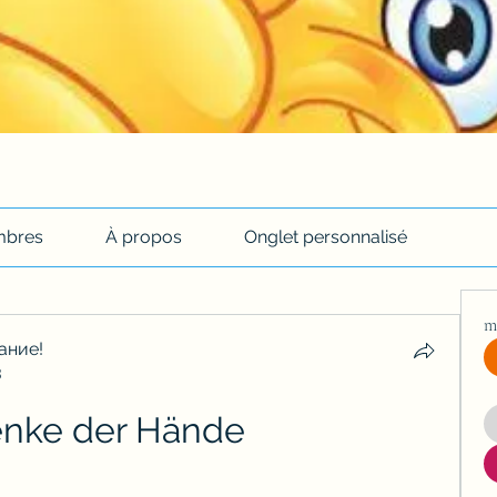
bres
À propos
Onglet personnalisé
m
ание!
3
enke der Hände 