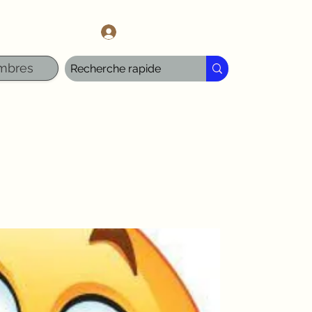
l.com
Se connecter
mbres