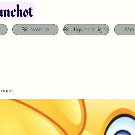
Téléphone : 03 29 06 61 50
qfounchot88@gmai
Bienvenue
Boutique en ligne
Me
roupe