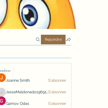
Rejoindre
embres
Joanne Smith
S'abonner
JesseMaldonado1969116
S'abonner
JesseMaldonado1969116
Gamov Odas
S'abonner