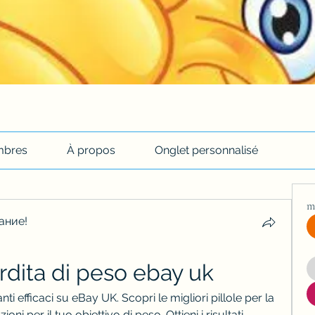
bres
À propos
Onglet personnalisé
m
ание!
erdita di peso ebay uk
ti efficaci su eBay UK. Scopri le migliori pillole per la 
oni per il tuo obiettivo di peso. Ottieni i risultati 