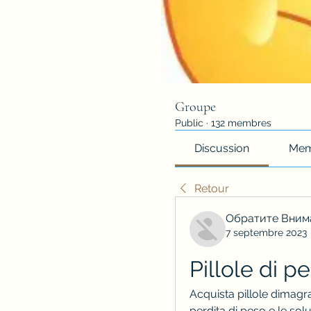
Groupe
Public
·
132 membres
Discussion
Mem
Retour
Обратите Вним
7 septembre 2023
Pillole di p
Acquista pillole dimagran
perdita di peso e le soluzi