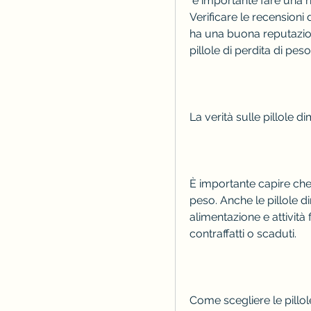
 è importante fare una ricerca approfondita sul prodotto e sul venditore. 
Verificare le recensioni 
ha una buona reputazione
pillole di perdita di pes
La verità sulle pillole d
È importante capire che 
peso. Anche le pillole d
alimentazione e attività f
contraffatti o scaduti.
Come scegliere le pillo