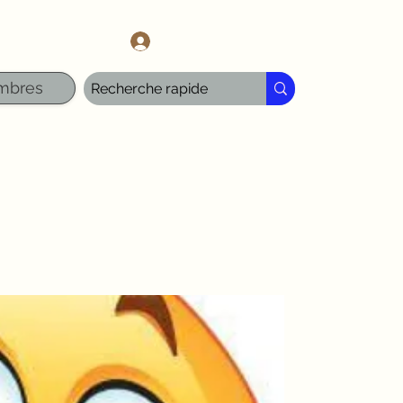
l.com
Se connecter
mbres