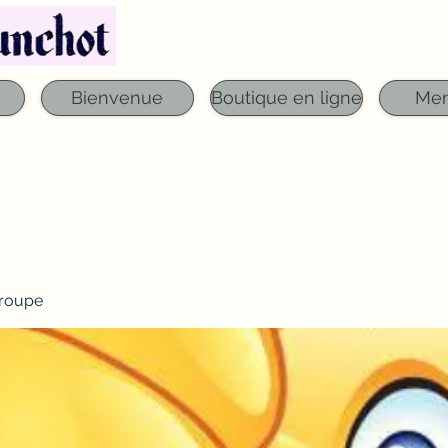
Téléphone : 03 29 06 61 50
qfounchot88@gmai
Bienvenue
Boutique en ligne
Me
roupe