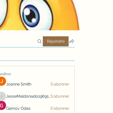
Rejoindre
embres
Joanne Smith
S'abonner
JesseMaldonado1969116
S'abonner
JesseMaldonado1969116
Gamov Odas
S'abonner