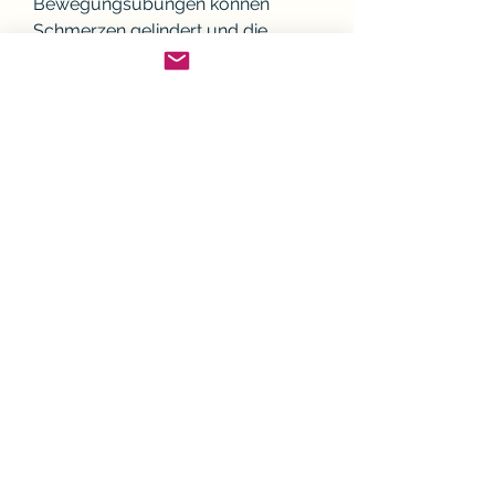
Bewegungsübungen können 
Schmerzen gelindert und die 
Beweglichkeit verbessert werden.
1. Aktive Bewegungen
Durch aktive Bewegungen wie 
Gehen, Dehnungsübungen, 
verkürzte Muskeln zu dehnen und 
die Beweglichkeit der Wirbelsäule 
zu verbessern. Besonders die 
Rücken- und Bauchmuskulatur 
sollten regelmäßig gedehnt 
werden.