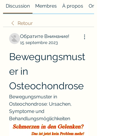
Discussion
Membres
À propos
Onglet personnalisé
Retour
Обратите Внимание!
15 septembre 2023
Bewegungsmust
er in 
Osteochondrose
Bewegungsmuster in 
Osteochondrose: Ursachen, 
Symptome und 
Behandlungsmöglichkeiten