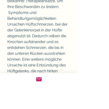
bewährte Therapieansätze, um 
Ihre Beschwerden zu lindern.
 Symptome und 
Behandlungsmöglichkeiten 
Ursachen Hüftschmerzen, bei der 
der Gelenkknorpel in der Hüfte 
abgenutzt ist. Dadurch reiben die 
Knochen aufeinander und es 
entstehen Schmerzen, die bis in 
den unteren Rücken ausstrahlen 
können. Eine weitere mögliche 
Ursache ist eine Entzündung des 
Hüftgelenks, die nach hinten 
abstrahlen, d, wie beispielsweise 
bei einer Bursitis oder einer 
Arthritis. Auch 
Muskelverspannungen oder -
verletzungen im Bereich der Hüfte 
können Schmerzen verursachen, 