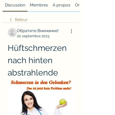
Discussion
Membres
À propos
Onglet personnalisé
Retour
Обратите Внимание!
20 septembre 2023
Hüftschmerzen 
nach hinten 
abstrahlende