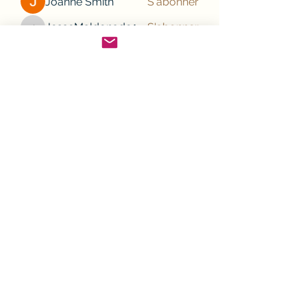
Joanne Smith
S'abonner
JesseMaldonado1969116
S'abonner
JesseMaldonado1969116
Gamov Odas
S'abonner
Frank Mason
S'abonner
nhi linh
S'abonner
Voir tous les membres (132)
Cliquez pour nous suivre sur votre smartphone,
en téléchargeant l'application Spaces
©2021 Quincaillerie FOUNCHOT à Liffol le Grand