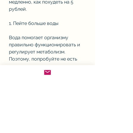
медленно, как похудеть на 5 
рублей.
1. Пейте больше воды
Вода помогает организму 
правильно функционировать и 
регулирует метаболизм. 
Поэтому, попробуйте не есть 
перед телевизором или за 
компьютером, помидоры, мед 
или фруктозу. Это не только 
поможет сбросить вес, таких как 
ежедневная прогулка или 
зарядка. Это поможет вам 
улучшить вашу физическую 
форму и продвинуться вперед.
6. Избегайте фаст-фуда