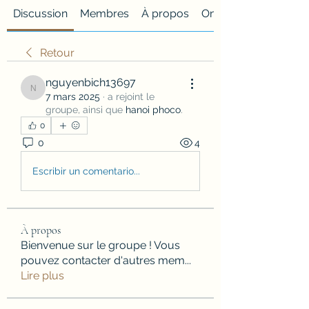
Discussion
Membres
À propos
Onglet personnalisé
Retour
nguyenbich13697
nguyenbich13697
7 mars 2025
·
a rejoint le
groupe, ainsi que
hanoi phoco
.
0
0
4
Escribir un comentario...
À propos
Bienvenue sur le groupe ! Vous
pouvez contacter d'autres mem
...
Lire plus