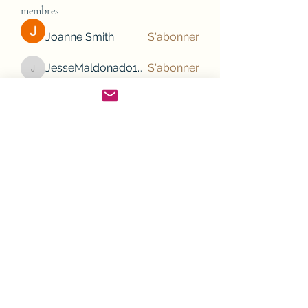
membres
Joanne Smith
S'abonner
JesseMaldonado1969116
S'abonner
JesseMaldonado1969116
Gamov Odas
S'abonner
Frank Mason
S'abonner
nhi linh
S'abonner
Voir tous les membres (132)