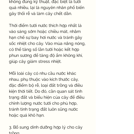
không đúng kỹ thuật, đặc biệt là tưới 
quá nhiều, lại là nguyên nhân phổ biến 
gây thối rễ và làm cây chết dần.
Thời điểm tưới nước thích hợp nhất là 
vào sáng sớm hoặc chiều mát, nhằm 
hạn chế sự bay hơi nước và tránh gây 
sốc nhiệt cho cây. Vào mùa nắng nóng, 
có thể tăng số lần tưới hoặc kết hợp 
phun sương để tăng độ ẩm không khí, 
giúp cây giảm stress nhiệt.
Mỗi loài cây có nhu cầu nước khác 
nhau, phụ thuộc vào kích thước cây, 
đặc điểm bộ rễ, loại đất trồng và điều 
kiện thời tiết. Do đó, cần quan sát tình 
trạng đất và biểu hiện của cây để điều 
chỉnh lượng nước tưới cho phù hợp, 
tránh tình trạng đất luôn sũng nước 
hoặc quá khô hạn.
3. Bổ sung dinh dưỡng hợp lý cho cây 
trồng