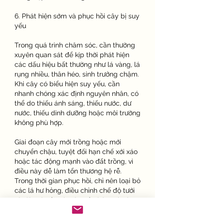
6. Phát hiện sớm và phục hồi cây bị suy 
yếu
Trong quá trình chăm sóc, cần thường 
xuyên quan sát để kịp thời phát hiện 
các dấu hiệu bất thường như lá vàng, lá 
rụng nhiều, thân héo, sinh trưởng chậm. 
Khi cây có biểu hiện suy yếu, cần 
nhanh chóng xác định nguyên nhân, có 
thể do thiếu ánh sáng, thiếu nước, dư 
nước, thiếu dinh dưỡng hoặc môi trường 
không phù hợp.
Giai đoạn cây mới trồng hoặc mới 
chuyển chậu, tuyệt đối hạn chế xới xáo 
hoặc tác động mạnh vào đất trồng, vì 
điều này dễ làm tổn thương hệ rễ. 
Trong thời gian phục hồi, chỉ nên loại bỏ 
các lá hư hỏng, điều chỉnh chế độ tưới 
và đặt cây ở nơi mát mẻ, thông thoáng 
để cây dần ổn định trở lại.