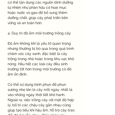
có thể tận dụng các nguồn dinh dưỡng 
tự nhiên như phân hữu cơ hoai mục 
hoặc nước vo gạo để bổ sung thêm 
dưỡng chất, giúp cây phát triển bền 
vững và an toàn hơn.
4. Duy trì độ ẩm môi trường trồng cây
Độ ẩm không khí là yếu tố quan trọng 
nhưng thường bị bỏ qua trong quá trình 
chăm sóc cây xanh, đặc biệt là cây 
trồng trong nhà hoặc trong khu vực khô 
nóng. Hầu hết các loài cây đều sinh 
trưởng tốt hơn trong môi trường có độ 
ẩm ổn định.
Có thể sử dụng bình phun để phun 
sương nhẹ lên lá cây mỗi ngày, nhất là 
vào những ngày thời tiết khô hanh. 
Ngoài ra, việc trồng cây với mật độ hợp 
lý, bố trí các chậu cây gần nhau cũng 
giúp tạo tiểu khí hậu ẩm, hỗ trợ cây trao 