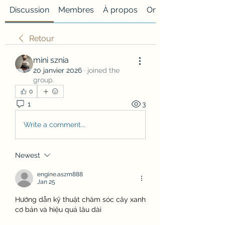
Discussion
Membres
À propos
Onglet personnalisé
Retour
mini sznia
20 janvier 2026
·
joined the
group.
0
1
3
Write a comment...
Newest
engine.aszm888
Jan 25
Hướng dẫn kỹ thuật chăm sóc cây xanh 
cơ bản và hiệu quả lâu dài