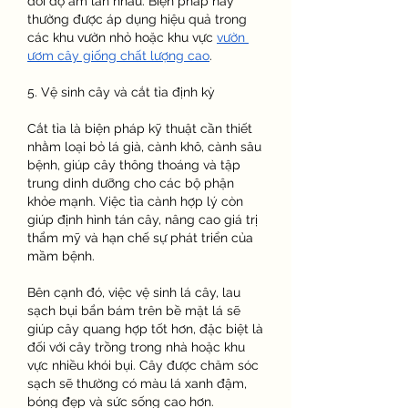
đổi độ ẩm lẫn nhau. Biện pháp này 
thường được áp dụng hiệu quả trong 
các khu vườn nhỏ hoặc khu vực 
vườn 
ươm cây giống chất lượng cao
.
5. Vệ sinh cây và cắt tỉa định kỳ
Cắt tỉa là biện pháp kỹ thuật cần thiết 
nhằm loại bỏ lá già, cành khô, cành sâu 
bệnh, giúp cây thông thoáng và tập 
trung dinh dưỡng cho các bộ phận 
khỏe mạnh. Việc tỉa cành hợp lý còn 
giúp định hình tán cây, nâng cao giá trị 
thẩm mỹ và hạn chế sự phát triển của 
mầm bệnh.
Bên cạnh đó, việc vệ sinh lá cây, lau 
sạch bụi bẩn bám trên bề mặt lá sẽ 
giúp cây quang hợp tốt hơn, đặc biệt là 
đối với cây trồng trong nhà hoặc khu 
vực nhiều khói bụi. Cây được chăm sóc 
sạch sẽ thường có màu lá xanh đậm, 
bóng đẹp và sức sống cao hơn.