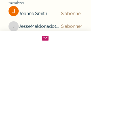
membres
Joanne Smith
S'abonner
JesseMaldonado1969116
S'abonner
JesseMaldonado1969116
Gamov Odas
S'abonner
Frank Mason
S'abonner
nhi linh
S'abonner
Voir tous les membres (132)