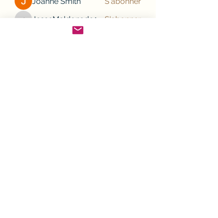
Joanne Smith
S'abonner
JesseMaldonado1969116
S'abonner
JesseMaldonado1969116
Gamov Odas
S'abonner
Frank Mason
S'abonner
nhi linh
S'abonner
Voir tous les membres (132)
Cliquez pour nous suivre sur votre smartphone,
en téléchargeant l'application Spaces
©2021 Quincaillerie FOUNCHOT à Liffol le Grand