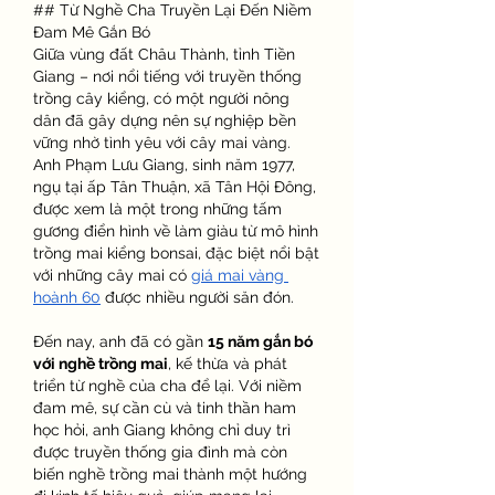
## Từ Nghề Cha Truyền Lại Đến Niềm 
Đam Mê Gắn Bó
Giữa vùng đất Châu Thành, tỉnh Tiền 
Giang – nơi nổi tiếng với truyền thống 
trồng cây kiểng, có một người nông 
dân đã gây dựng nên sự nghiệp bền 
vững nhờ tình yêu với cây mai vàng. 
Anh Phạm Lưu Giang, sinh năm 1977, 
ngụ tại ấp Tân Thuận, xã Tân Hội Đông, 
được xem là một trong những tấm 
gương điển hình về làm giàu từ mô hình 
trồng mai kiểng bonsai, đặc biệt nổi bật 
với những cây mai có 
giá mai vàng 
hoành 60
 được nhiều người săn đón.
Đến nay, anh đã có gần 
15 năm gắn bó 
với nghề trồng mai
, kế thừa và phát 
triển từ nghề của cha để lại. Với niềm 
đam mê, sự cần cù và tinh thần ham 
học hỏi, anh Giang không chỉ duy trì 
được truyền thống gia đình mà còn 
biến nghề trồng mai thành một hướng 