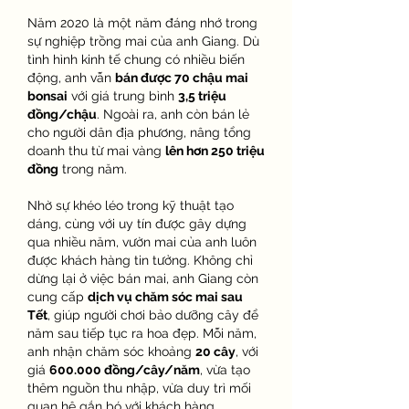
Năm 2020 là một năm đáng nhớ trong 
sự nghiệp trồng mai của anh Giang. Dù 
tình hình kinh tế chung có nhiều biến 
động, anh vẫn 
bán được 70 chậu mai 
bonsai
 với giá trung bình 
3,5 triệu 
đồng/chậu
. Ngoài ra, anh còn bán lẻ 
cho người dân địa phương, nâng tổng 
doanh thu từ mai vàng 
lên hơn 250 triệu 
đồng
 trong năm.
Nhờ sự khéo léo trong kỹ thuật tạo 
dáng, cùng với uy tín được gây dựng 
qua nhiều năm, vườn mai của anh luôn 
được khách hàng tin tưởng. Không chỉ 
dừng lại ở việc bán mai, anh Giang còn 
cung cấp 
dịch vụ chăm sóc mai sau 
Tết
, giúp người chơi bảo dưỡng cây để 
năm sau tiếp tục ra hoa đẹp. Mỗi năm, 
anh nhận chăm sóc khoảng 
20 cây
, với 
giá 
600.000 đồng/cây/năm
, vừa tạo 
thêm nguồn thu nhập, vừa duy trì mối 
quan hệ gắn bó với khách hàng.