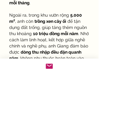
mỗi tháng
.
Ngoài ra, trong khu vườn rộng 
5.000 
m²
, anh còn 
trồng xen cây ổi
 để tận 
dụng đất trống, giúp tăng thêm nguồn 
thu khoảng 
10 triệu đồng mỗi năm
. Nhờ 
cách làm linh hoạt, kết hợp giữa nghề 
chính và nghề phụ, anh Giang đảm bảo 
được 
dòng thu nhập đều đặn quanh 
năm
, không phụ thuộc hoàn toàn vào 
mùa Tết.
Không chỉ mang lại giá trị kinh tế, mô 
hình của anh còn góp phần 
gìn giữ nét 
đẹp văn hóa trồng mai vàng
 – loài hoa 
tượng trưng cho sự may mắn, thịnh 
vượng và bền bỉ của con người Nam Bộ. 
Câu chuyện của anh Giang chính là 
niềm cảm hứng cho nhiều nông dân trẻ, 
khẳng định rằng: chỉ cần có 
đam mê, 
sáng tạo và nỗ lực
, nghề nông vẫn có 