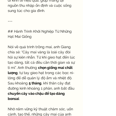
đi kinh tế hiệu quả, giúp mang lại 
nguồn thu nhập ổn định và cuộc sống 
sung túc cho gia đình.
---
## Hành Trình Khởi Nghiệp Từ Những 
Hạt Mai Giống
Nói về quá trình trồng mai, anh Giang 
chia sẻ: “Cây mai vàng là loài cây đòi 
hỏi sự kiên nhẫn. Từ khi gieo hạt đến lúc 
tạo dáng, tất cả đều cần thời gian và sự 
tỉ mỉ”. Anh thường 
chọn giống mai chất 
lượng
, tự tay gieo hạt trong các bọc ni-
lông để dễ quản lý độ ẩm và nhiệt độ. 
Sau khoảng 
5 tháng
, khi thân cây đạt 
đường kính khoảng 1 phân, anh bắt đầu 
chuyển cây vào chậu để tạo dáng 
bonsai
.
Nhờ nắm vững kỹ thuật chăm sóc, uốn 
cành, tạo thế, những cây mai của anh 