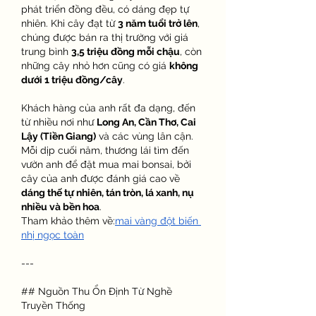
phát triển đồng đều, có dáng đẹp tự 
nhiên. Khi cây đạt từ 
3 năm tuổi trở lên
, 
chúng được bán ra thị trường với giá 
trung bình 
3,5 triệu đồng mỗi chậu
, còn 
những cây nhỏ hơn cũng có giá 
không 
dưới 1 triệu đồng/cây
.
Khách hàng của anh rất đa dạng, đến 
từ nhiều nơi như 
Long An, Cần Thơ, Cai 
Lậy (Tiền Giang)
 và các vùng lân cận. 
Mỗi dịp cuối năm, thương lái tìm đến 
vườn anh để đặt mua mai bonsai, bởi 
cây của anh được đánh giá cao về 
dáng thế tự nhiên, tán tròn, lá xanh, nụ 
nhiều và bền hoa
.
Tham khảo thêm về:
mai vàng đột biến 
nhị ngọc toàn
---
## Nguồn Thu Ổn Định Từ Nghề 
Truyền Thống