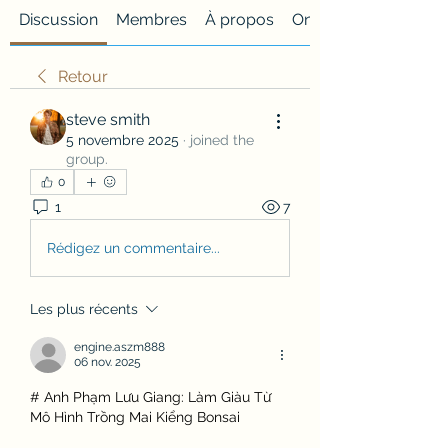
Discussion
Membres
À propos
Onglet personnalisé
Retour
steve smith
5 novembre 2025
·
joined the
group.
0
1
7
Rédigez un commentaire...
Les plus récents
engine.aszm888
06 nov. 2025
# Anh Phạm Lưu Giang: Làm Giàu Từ 
Mô Hình Trồng Mai Kiểng Bonsai