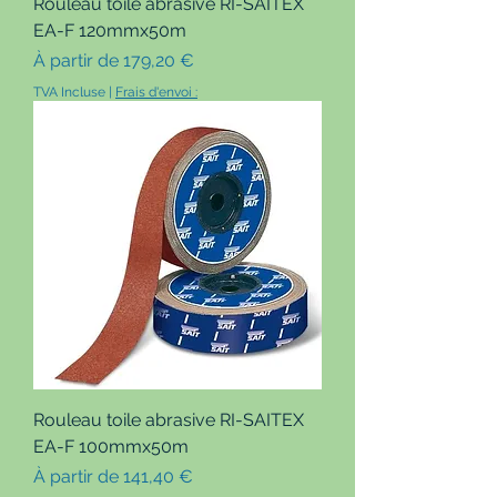
Rouleau toile abrasive RI-SAITEX
EA-F 120mmx50m
Prix promotionnel
À partir de
179,20 €
TVA Incluse
|
Frais d'envoi :
Rouleau toile abrasive RI-SAITEX
EA-F 100mmx50m
Prix promotionnel
À partir de
141,40 €