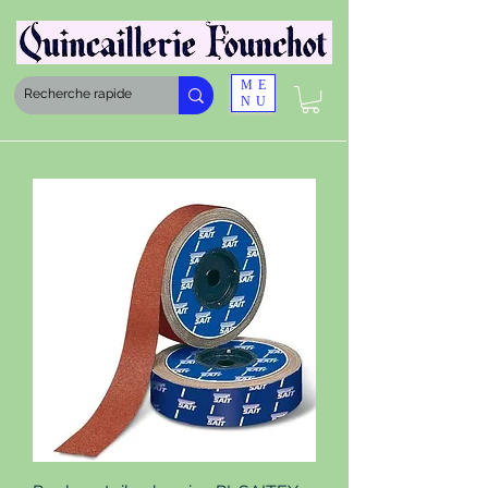
ME
NU