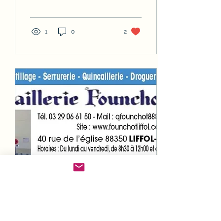
sur l'ensemble du site, du
30 avril au 30 mai 2026.
Bons achats.
1
0
2
1 janv. 2022
∙
1
min
Mise à jour de notre