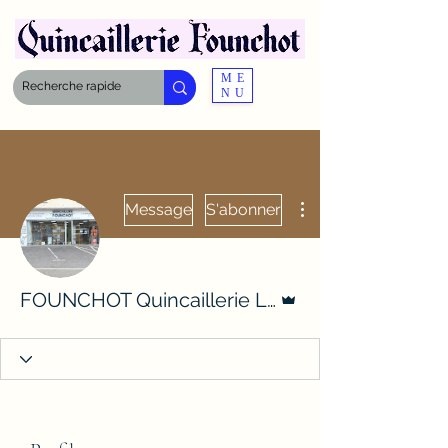
ME
NU
Plus d'actions
Message
S'abonner
Administrateur
FOUNCHOT Quincaillerie Liffol