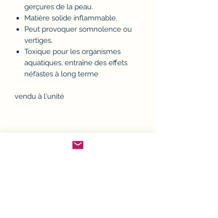
gerçures de la peau.
Matière solide inflammable.
Peut provoquer somnolence ou
vertiges.
Toxique pour les organismes
aquatiques, entraîne des effets
néfastes à long terme
vendu à l'unité
Politique d'échange ou
remboursement (avoir)
Si un article ne convient pas, il est
Conditions Générales de
possible de l'échanger ou d'en
demander le remboursement.
Ventes