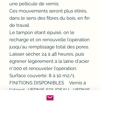
une pellicule de vernis.
Ces mouvements seront plus étirés,
dans le sens des fibres du bois, en fin
de travail.
Le tampon étant épuisé, on le
recharge et on renouvelle l'opération
jusqu'au remplissage total des pores.
Laisser sécher 24 à 48 heures, puis
égrener légèrement à la laine d'acier
n°000 et renouveler l'opération.
Surface couverte: 8 à 10 m2/1.
FINITIONS DISPONIBLES Vernis à
l'alcool : VERNIS SOLIDEAU - VERNIS
TAMPON EXTRA - etc...
Dangereux. Respecter les
précautions d'emploi.
vendu à l'unité
- CONDITIONNEMENT : 500ml - 1L
Existe en 5L, sur commande (nous