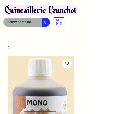
ME
NU