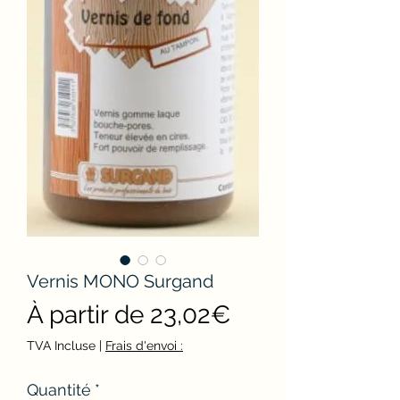
Vernis MONO Surgand
Prix
À partir de
23,02€
promotionnel
TVA Incluse
|
Frais d'envoi :
Quantité
*