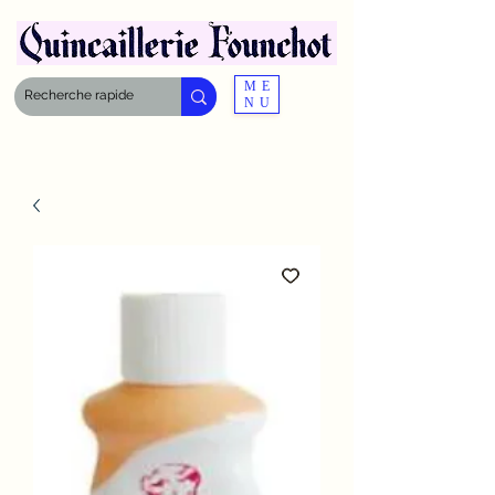
ME
NU