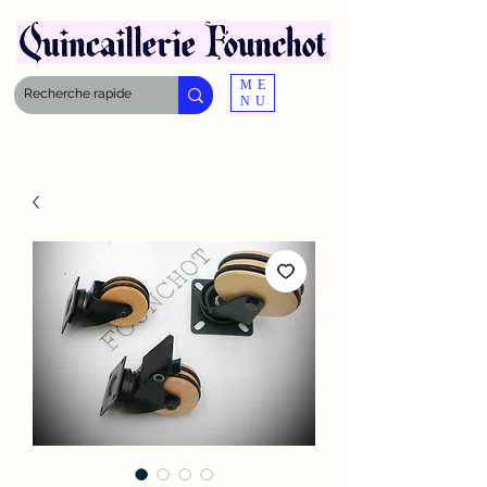
ME
NU