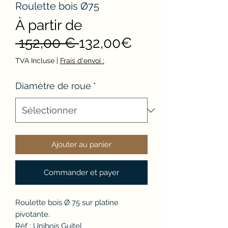
Roulette bois Ø75
À partir de
Prix
Prix
 152,00 € 
132,00€
original
promotionnel
TVA Incluse
|
Frais d'envoi :
Diamètre de roue
*
Ajouter au panier
Commander et payer
Roulette bois Ø 75 sur platine
pivotante.
Réf : Unibois Guitel