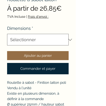
Prix
À partir de
26,85€
promotionnel
TVA Incluse
|
Frais d'envoi :
Dimensions
*
Ajouter au panier
Commander et payer
Roulette à sabot - Finition laiton poli
Vendu à l'unité
Existe en plusieurs dimension, à
définir à la commande
Ø supérieur 25mm / hauteur sabot