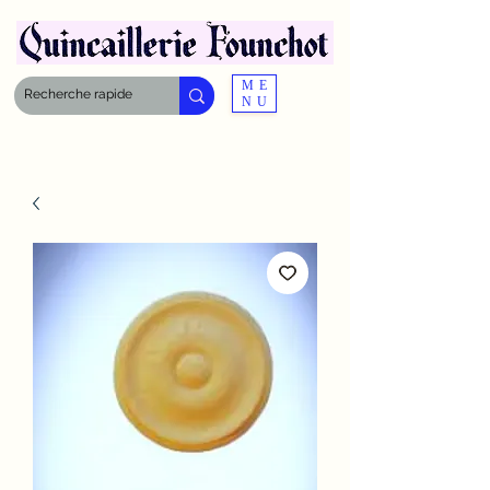
ME
NU