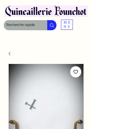
ME
NU