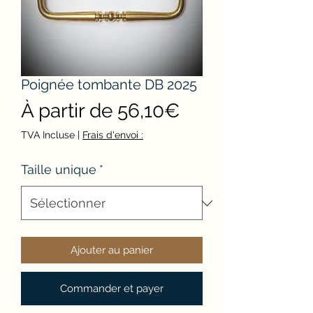
Poignée tombante DB 2025
Prix
À partir de
56,10€
promotionnel
TVA Incluse
|
Frais d'envoi :
Taille unique
*
Ajouter au panier
Commander et payer